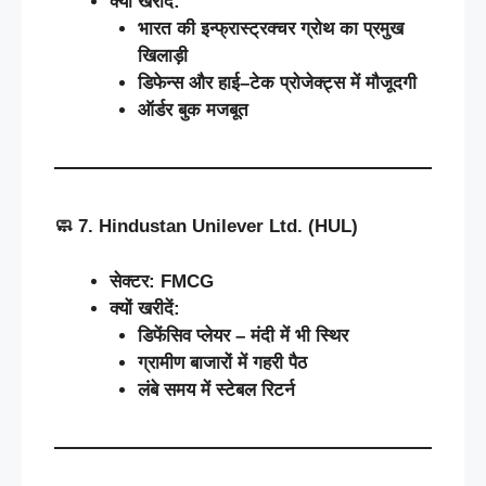
क्यों
खरीदें
:
भारत
की
इन्फ्रास्ट्रक्चर
ग्रोथ
का
प्रमुख
खिलाड़ी
डिफेन्स
और
हाई
–
टेक
प्रोजेक्ट्स
में
मौजूदगी
ऑर्डर
बुक
मजबूत
🧼 7. Hindustan Unilever Ltd. (HUL)
सेक्टर
: FMCG
क्यों
खरीदें
:
डिफेंसिव
प्लेयर
–
मंदी
में
भी
स्थिर
ग्रामीण
बाजारों
में
गहरी
पैठ
लंबे
समय
में
स्टेबल
रिटर्न