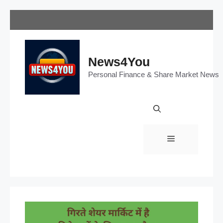
Skip
to
content
News4You
Personal Finance & Share Market News
Menu