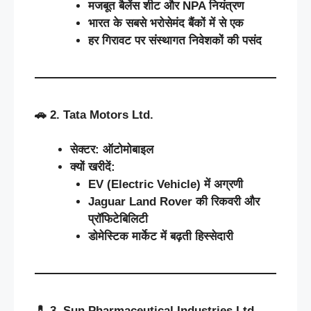
मजबूत
बैलेंस
शीट
और
NPA
नियंत्रण
भारत
के
सबसे
भरोसेमंद
बैंकों
में
से
एक
हर
गिरावट
पर
संस्थागत
निवेशकों
की
पसंद
🚗
2. Tata Motors Ltd.
सेक्टर
:
ऑटोमोबाइल
क्यों
खरीदें
:
EV (Electric Vehicle)
में
अग्रणी
Jaguar Land Rover
की
रिकवरी
और
प्रॉफिटेबिलिटी
डोमेस्टिक
मार्केट
में
बढ़ती
हिस्सेदारी
💊
3. Sun Pharmaceutical Industries Ltd.