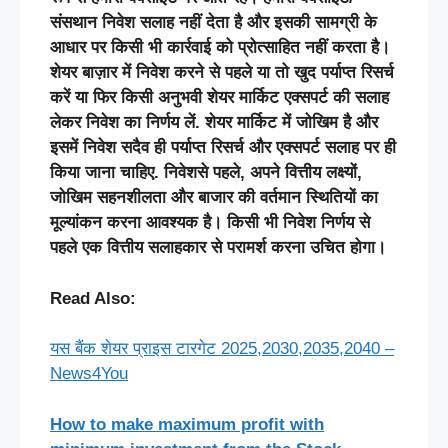
संसथान
निवेश
सलाह
नहीं
देता
है
और
इसकी
सामग्री
के
आधार
पर
किसी
भी
कार्रवाई
को
प्रोत्साहित
नहीं
करता
है।
शेयर
बाज़ार
में
निवेश
करने
से
पहले
या
तो
खुद
पर्याप्त
रिसर्च
करें
या
फिर
किसी
अनुभवी
शेयर
मार्किट
एक्सपर्ट
की
सलाह
लेकर
निवेश
का
निर्णय
लें
.
शेयर
मार्किट
में
जोखिम
है
और
इसमें
निवेश
सदैव
ही
पर्याप्त
रिसर्च
और
एक्सपर्ट
सलाह
पर
ही
किया
जाना
चाहिए
.
निवेश
से
पहले,
अपने
वित्तीय
लक्ष्यों,
जोखिम
सहनशीलता
और
बाजार
की
वर्तमान
स्थितियों
का
मूल्यांकन
करना
आवश्यक
है।
किसी
भी
निवेश
निर्णय
से
पहले
एक
वित्तीय
सलाहकार
से
परामर्श
करना
उचित
होगा।
Read Also:
यस बैंक शेयर प्राइस टारगेट 2025,2030,2035,2040 –
News4You
How to make maximum profit with