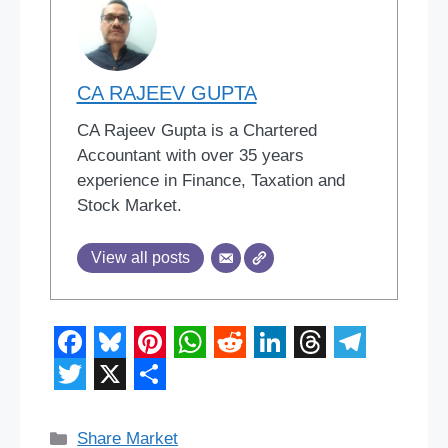
CA RAJEEV GUPTA
CA Rajeev Gupta is a Chartered
Accountant with over 35 years
experience in Finance, Taxation and
Stock Market.
View all posts
F
B
P
W
R
L
T
T
a
l
i
h
e
i
h
e
T
X
S
c
u
n
a
d
n
r
l
w
h
Categories
Share Market