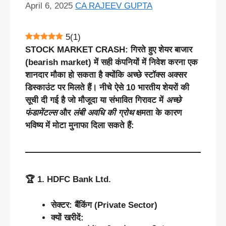
April 6, 2025
CA RAJEEV GUPTA
5
(
1
)
STOCK MARKET CRASH: गिरते
हुए
शेयर
बाजार
(bearish market)
में
सही
कंपनियों
में
निवेश
करना
एक
शानदार
मौका
हो
सकता
है
क्योंकि
अच्छे
स्टॉक्स
अक्सर
डिस्काउंट
पर
मिलते
हैं।
नीचे
ऐसे
10
भारतीय
शेयरों
की
सूची
दी
गई
है
जो
मौजूदा
या
संभावित
गिरावट
में
अच्छे
फंडामेंटल्स
और
लंबी
अवधि
की
ग्रोथ
क्षमता
के
कारण
भविष्य
में
मोटा
मुनाफा
दिला
सकते
हैं
:
🏆
1. HDFC Bank Ltd.
सेक्टर
:
बैंकिंग
(Private Sector)
क्यों
खरीदें
: