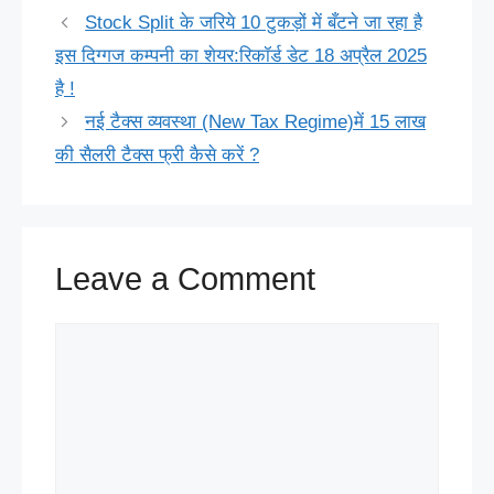
e
e
t
t
d
k
e
e
i
a
Stock Split के जरिये 10 टुकड़ों में बँटने जा रहा है
b
s
e
s
i
e
a
g
t
r
इस दिग्गज कम्पनी का शेयर:रिकॉर्ड डेट 18 अप्रैल 2025
o
k
r
A
t
d
d
r
t
e
है !
o
y
e
p
I
s
a
e
नई टैक्स व्यवस्था (New Tax Regime)में 15 लाख
की सैलरी टैक्स फ्री कैसे करें ?
k
s
p
n
m
r
t
Leave a Comment
Comment