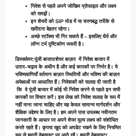
निवेश
से
पहले
अपने
जोखिम
प्रोफाइल
और
लक्ष्य
को
समझें।
इन
शेयरों
को
SIP
मोड
में
या
चरणबद्ध
तरीके
से
खरीदना
बेहतर
रहेगा।
अच्छे
स्टॉक्स
भी
गिर
सकते
हैं
–
इसलिए
धैर्य
और
लॉन्ग
टर्म
दृष्टिकोण
जरूरी
है।
डिस्क्लेमर
:
पूंजी
बाजार
/
शेयर
बाज़ार
में
निवेश
बाजार
में
उतार
–
चढ़ाव
के
अधीन
है
और
कई
कारकों
पर
निर्भर
है।
ये
भविष्यवाणियाँ
वर्तमान
बाज़ार
स्थितियों
और
भविष्य
की
बाज़ार
अपेक्षाओं
पर
आधारित
हैं।
निवेशकों
को
सलाह
दी
जाती
है
कि
वे
पूंजी
बाजार
में
कोई
भी
निवेश
करने
से
पहले
इन
सभी
कारकों
पर
विचार
करें।
इस
लेख
को
निवेश
सलाह
के
रूप
में
नहीं
माना
जाना
चाहिए
और
यह
केवल
सामान्य
मार्गदर्शन
और
शैक्षिक
उद्देश्य
के
लिए
है।
हम
अपने
पास
उपलब्ध
नवीनतम
जानकारी
के
आधार
पर
अपने
शेयर
मूल्य
लक्ष्य
को
संशोधित
करते
रहते
हैं।
कृपया
खुद
को
अपडेट
रखने
के
लिए
नियमित
रूप
से
हमारी
वेबसाइट
पर
आते
रहें।
हमारी
वेबसाइट
/