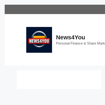
Skip
to
content
News4You
Personal Finance & Share Mar