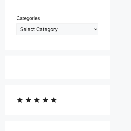
Categories
⭐
⭐
⭐
⭐
⭐
Rating: 5 out of 5.