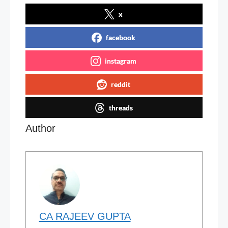
x
facebook
instagram
reddit
threads
Author
CA RAJEEV GUPTA