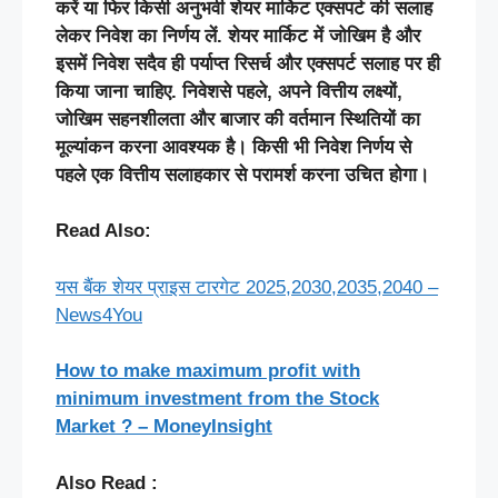
करें
या
फिर
किसी
अनुभवी
शेयर
मार्किट
एक्सपर्ट
की
सलाह
लेकर
निवेश
का
निर्णय
लें
.
शेयर
मार्किट
में
जोखिम
है
और
इसमें
निवेश
सदैव
ही
पर्याप्त
रिसर्च
और
एक्सपर्ट
सलाह
पर
ही
किया
जाना
चाहिए
.
निवेश
से
पहले,
अपने
वित्तीय
लक्ष्यों,
जोखिम
सहनशीलता
और
बाजार
की
वर्तमान
स्थितियों
का
मूल्यांकन
करना
आवश्यक
है।
किसी
भी
निवेश
निर्णय
से
पहले
एक
वित्तीय
सलाहकार
से
परामर्श
करना
उचित
होगा।
Read Also:
यस बैंक शेयर प्राइस टारगेट 2025,2030,2035,2040 –
News4You
How to make maximum profit with
minimum investment from the Stock
Market ? – MoneyInsight
Also Read :