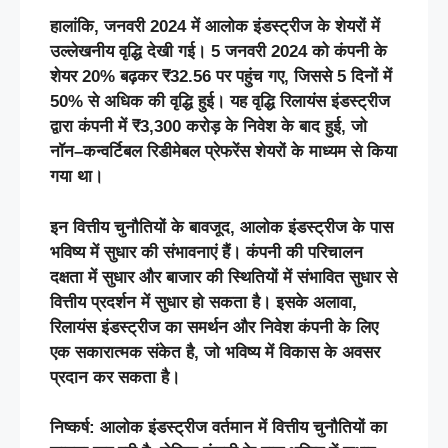
हालांकि
,
जनवरी
2024
में
आलोक
इंडस्ट्रीज
के
शेयरों
में
उल्लेखनीय
वृद्धि
देखी
गई।
5
जनवरी
2024
को
कंपनी
के
शेयर
20%
बढ़कर
₹32.56
पर
पहुंच
गए
,
जिससे
5
दिनों
में
50%
से
अधिक
की
वृद्धि
हुई।
यह
वृद्धि
रिलायंस
इंडस्ट्रीज
द्वारा
कंपनी
में
₹3,300
करोड़
के
निवेश
के
बाद
हुई
,
जो
नॉन
–
कन्वर्टिबल
रिडीमेबल
प्रेफरेंस
शेयरों
के
माध्यम
से
किया
गया
था।
इन
वित्तीय
चुनौतियों
के
बावजूद
,
आलोक
इंडस्ट्रीज
के
पास
भविष्य
में
सुधार
की
संभावनाएं
हैं।
कंपनी
की
परिचालन
दक्षता
में
सुधार
और
बाजार
की
स्थितियों
में
संभावित
सुधार
से
वित्तीय
प्रदर्शन
में
सुधार
हो
सकता
है।
इसके
अलावा
,
रिलायंस
इंडस्ट्रीज
का
समर्थन
और
निवेश
कंपनी
के
लिए
एक
सकारात्मक
संकेत
है
,
जो
भविष्य
में
विकास
के
अवसर
प्रदान
कर
सकता
है।
निष्कर्ष: आलोक इंडस्ट्रीज वर्तमान में वित्तीय चुनौतियों का