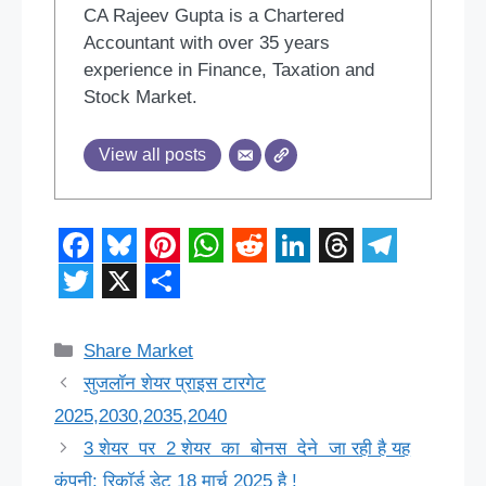
CA Rajeev Gupta is a Chartered
Accountant with over 35 years
experience in Finance, Taxation and
Stock Market.
View all posts
F
B
P
W
R
L
T
T
a
l
i
h
e
i
h
e
T
X
S
c
u
n
a
d
n
r
l
w
h
Categories
Share Market
e
e
t
t
d
k
e
e
i
a
सुजलॉन शेयर प्राइस टारगेट
b
s
e
s
i
e
a
g
t
r
2025,2030,2035,2040
o
k
r
A
t
d
d
r
t
e
3 शेयर पर 2 शेयर का बोनस देने जा रही है यह
कंपनी: रिकॉर्ड डेट 18 मार्च 2025 है !