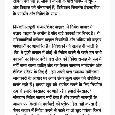
सामना कर रही है, लेकिन कंपनी के पास भविष्य में सुधार
और विकास की संभावनाएं हैं, विशेषकर रिलायंस इंडस्ट्रीज
के समर्थन और निवेश के साथ।
डिस्क्लेमर
:
पूंजी
बाजार
/
शेयर
बाज़ार
में
निवेश
बाजार
में
उतार
–
चढ़ाव
के
अधीन
है
और
कई
कारकों
पर
निर्भर
है।
ये
भविष्यवाणियाँ
वर्तमान
बाज़ार
स्थितियों
और
भविष्य
की
बाज़ार
अपेक्षाओं
पर
आधारित
हैं।
निवेशकों
को
सलाह
दी
जाती
है
कि
वे
पूंजी
बाजार
में
कोई
भी
निवेश
करने
से
पहले
इन
सभी
कारकों
पर
विचार
करें।
इस
लेख
को
निवेश
सलाह
के
रूप
में
नहीं
माना
जाना
चाहिए
और
यह
केवल
सामान्य
मार्गदर्शन
और
शैक्षिक
उद्देश्य
के
लिए
है।
हम
अपने
पास
उपलब्ध
नवीनतम
जानकारी
के
आधार
पर
अपने
शेयर
मूल्य
लक्ष्य
को
संशोधित
करते
रहते
हैं।
कृपया
खुद
को
अपडेट
रखने
के
लिए
नियमित
रूप
से
हमारी
वेबसाइट
पर
आते
रहें।
हमारी
वेबसाइट
/
संसथान
निवेश
सलाह
नहीं
देता
है
और
इसकी
सामग्री
के
आधार
पर
किसी
भी
कार्रवाई
को
प्रोत्साहित
नहीं
करता
है।
शेयर
बाज़ार
में
निवेश
करने
से
पहले
या
तो
खुद
पर्याप्त
रिसर्च