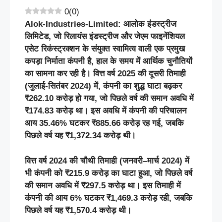
0
(
0
)
Alok-Industries-Limited:
आलोक
इंडस्ट्रीज
लिमिटेड,
जो
रिलायंस
इंडस्ट्रीज
और
जेएम
फाइनेंशियल
एसेट
रिकंस्ट्रक्शन
के
संयुक्त
स्वामित्व
वाली
एक
प्रमुख
कपड़ा
निर्माता
कंपनी
है,
हाल
के
समय
में
आर्थिक
चुनौतियों
का
सामना
कर
रही
है।
वित्त
वर्ष 2025
की
दूसरी
तिमाही
(
जुलाई-
सितंबर 2024)
में,
कंपनी
का
शुद्ध
घाटा
बढ़कर
₹262.10
करोड़
हो
गया,
जो
पिछले
वर्ष
की
समान
अवधि
में
₹174.83
करोड़
था।
इस
अवधि
में
कंपनी
की
परिचालन
आय 35.46%
घटकर ₹885.66
करोड़
रह
गई,
जबकि
पिछले
वर्ष
यह ₹1,372.34
करोड़
थी।
वित्त
वर्ष
2024
की
चौथी
तिमाही
(
जनवरी
–
मार्च
2024)
में
भी
कंपनी
को
₹215.9
करोड़
का
घाटा
हुआ
,
जो
पिछले
वर्ष
की
समान
अवधि
में
₹297.5
करोड़
था।
इस
तिमाही
में
कंपनी
की
आय
6%
घटकर
₹1,469.3
करोड़
रही
,
जबकि
पिछले
वर्ष
यह
₹1,570.4
करोड़
थी।